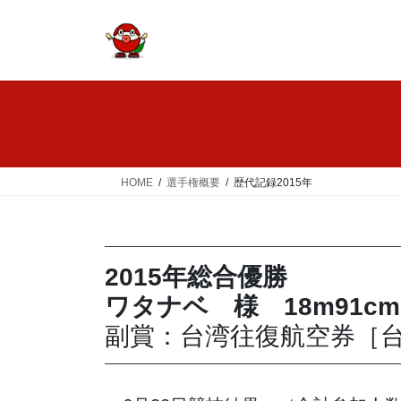
コ
ナ
ン
ビ
テ
ゲ
ン
ー
ツ
シ
へ
ョ
ス
ン
キ
に
ッ
移
HOME
選手権概要
歴代記録2015年
プ
動
2015年総合優勝
ワタナベ 様 18m91cm
副賞：台湾往復航空券［